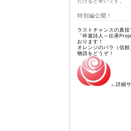
だけると幸いです。
特別編公開！
ラストチャンスの真役
「吟遊詩人～伝承Pro
おります！
オレンジのバラ（信頼
物語をどうぞ！
←詳細